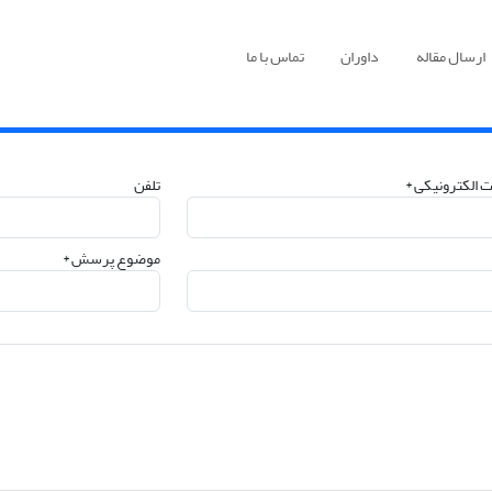
ارسال مقاله
داوران
تماس با ما
 الکترونیکی *
تلفن
موضوع پرسش *